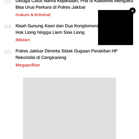
03
Diduga Catut Nama Kejaksaan, Pria di Kalideres Mengaku
Bisa Urus Perkara di Polres Jakbar
×
Hukum & Kriminal
04
Kisah Gunung Kawi dan Dua Konglomerat Indonesia Ong
Hok Liong hingga Liem Sioe Liong
iMisteri
05
Polres Jakbar Diminta Sidak Dugaan Perakitan HP
Rekondisi di Cengkareng
Megapolitan