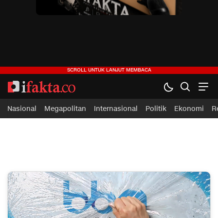
ifakta.co
#pastibenar
Nasional
Megapolitan
Internasional
Politik
Ekonomi
R