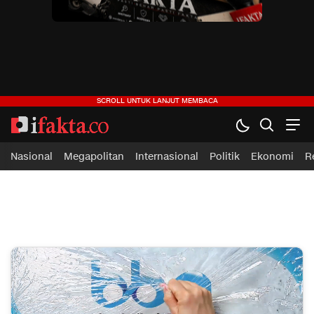
ifakta.co
#pastibenar
Nasional
Megapolitan
Internasional
Politik
Ekonomi
R