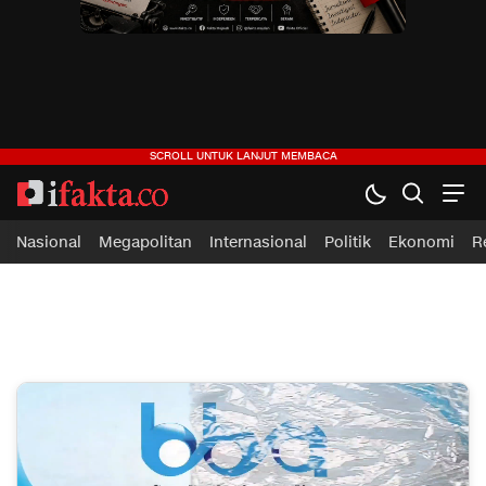
ifakta.co
#pastibenar
Nasional
Megapolitan
Internasional
Politik
Ekonomi
R