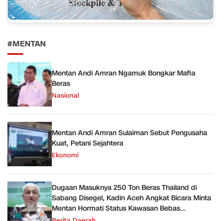
#MENTAN
Mentan Andi Amran Ngamuk Bongkar Mafia
Beras
Nasional
Mentan Andi Amran Sulaiman Sebut Pengusaha
Kuat, Petani Sejahtera
Ekonomi
Dugaan Masuknya 250 Ton Beras Thailand di
Sabang Disegel, Kadin Aceh Angkat Bicara Minta
Mentan Hormati Status Kawasan Bebas
Pelabuhan Sabang
Berita Daerah