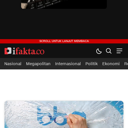
ifakta.co
#pastibenar
Nasional
Megapolitan
Internasional
Politik
Ekonomi
R