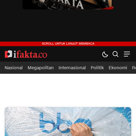
ifakta.co
#pastibenar
Nasional
Megapolitan
Internasional
Politik
Ekonomi
R