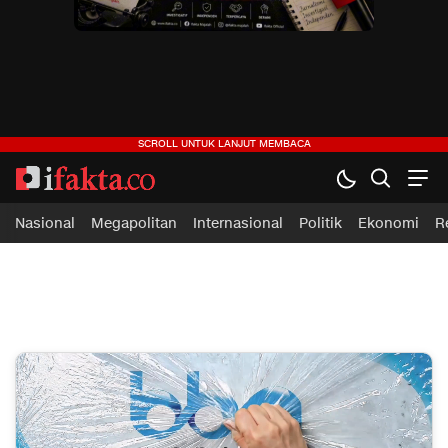
ifakta.co
#pastibenar
Nasional
Megapolitan
Internasional
Politik
Ekonomi
R