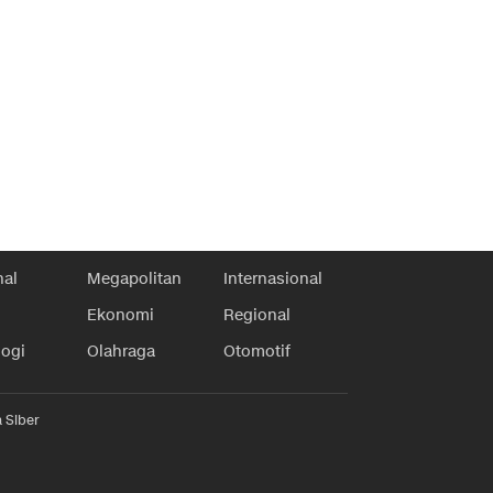
nal
Megapolitan
Internasional
Ekonomi
Regional
logi
Olahraga
Otomotif
 Siber