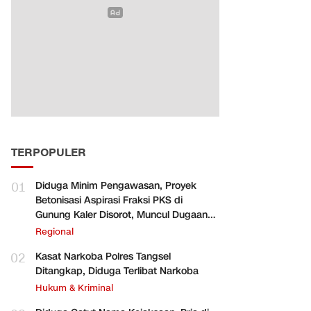
TERPOPULER
01
Diduga Minim Pengawasan, Proyek
Betonisasi Aspirasi Fraksi PKS di
Gunung Kaler Disorot, Muncul Dugaan
Pengurangan Volume
Regional
02
Kasat Narkoba Polres Tangsel
Ditangkap, Diduga Terlibat Narkoba
Hukum & Kriminal