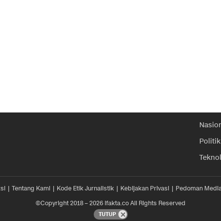
Nasio
Politik
Tekno
si
Tentang Kami
Kode Etik Jurnalistik
Kebijakan Privasi
Pedoman Media
©Copyright 2018 – 2026 ifakta.co All Rights Reserved
TUTUP