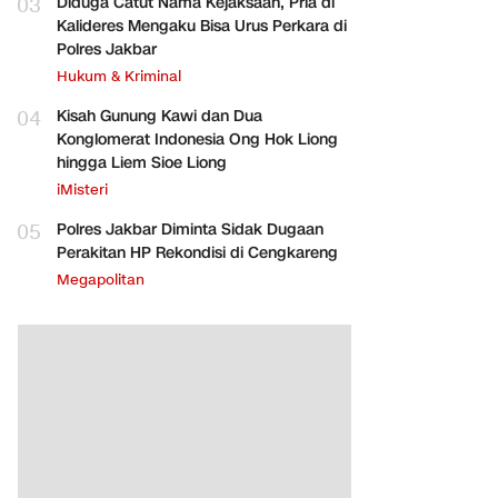
03
Diduga Catut Nama Kejaksaan, Pria di
Kalideres Mengaku Bisa Urus Perkara di
Polres Jakbar
Hukum & Kriminal
04
Kisah Gunung Kawi dan Dua
Konglomerat Indonesia Ong Hok Liong
hingga Liem Sioe Liong
iMisteri
05
Polres Jakbar Diminta Sidak Dugaan
Perakitan HP Rekondisi di Cengkareng
Megapolitan