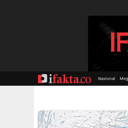
dvertisment
Nasional
Meg
ifakta.co
#pastibenar