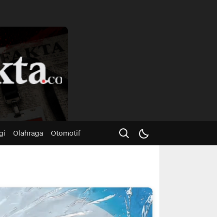
Advertisme
gi
Olahraga
Otomotif