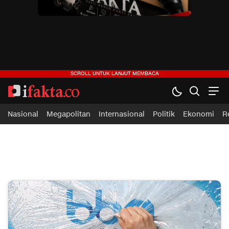
ifakta.co
#pastibenar
Nasional
Megapolitan
Internasional
Politik
Ekonomi
R