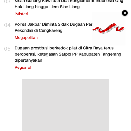
03
Kisah Gunung Kawi dan Dua Konglomerat Indonesia Ong
Hok Liong hingga Liem Sioe Liong
×
iMisteri
04
Polres Jakbar Diminta Sidak Dugaan Perakitan HP
Rekondisi di Cengkareng
Megapolitan
05
Dugaan prostitusi berkedok pijat di Citra Raya terus
beroperasi, ketegasan Satpol PP Kabupaten Tangerang
dipertanyakan
Regional