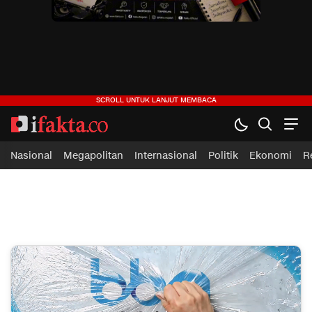
ifakta.co
#pastibenar
Nasional
Megapolitan
Internasional
Politik
Ekonomi
R