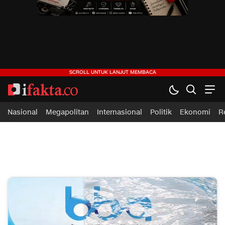
ifakta.co
#pastibenar
Nasional
Megapolitan
Internasional
Politik
Ekonomi
R