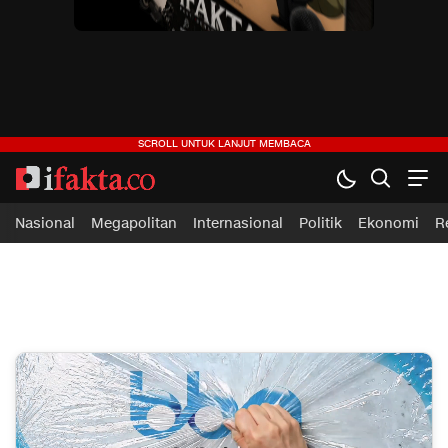
ifakta.co
#pastibenar
Nasional
Megapolitan
Internasional
Politik
Ekonomi
R