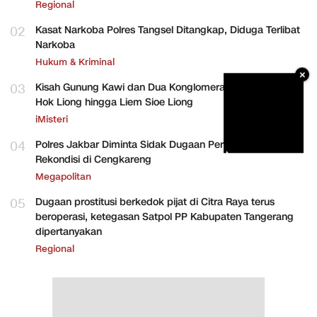
Regional
02
Kasat Narkoba Polres Tangsel Ditangkap, Diduga Terlibat
Narkoba
Hukum & Kriminal
×
03
Kisah Gunung Kawi dan Dua Konglomerat Indonesia Ong
Hok Liong hingga Liem Sioe Liong
iMisteri
04
Polres Jakbar Diminta Sidak Dugaan Perakitan HP
Rekondisi di Cengkareng
Megapolitan
05
Dugaan prostitusi berkedok pijat di Citra Raya terus
beroperasi, ketegasan Satpol PP Kabupaten Tangerang
dipertanyakan
Regional