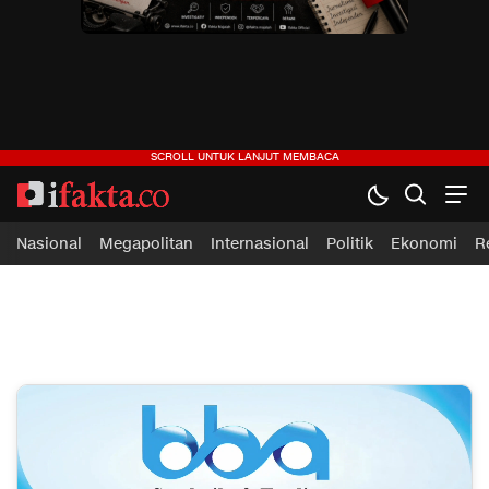
ifakta.co
#pastibenar
Nasional
Megapolitan
Internasional
Politik
Ekonomi
R