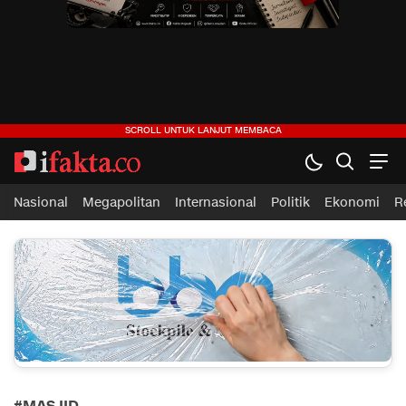
ifakta.co
#pastibenar
Nasional
Megapolitan
Internasional
Politik
Ekonomi
R