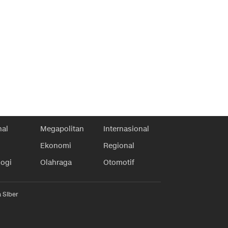
nal
Megapolitan
Internasional
Ekonomi
Regional
logi
Olahraga
Otomotif
 Siber