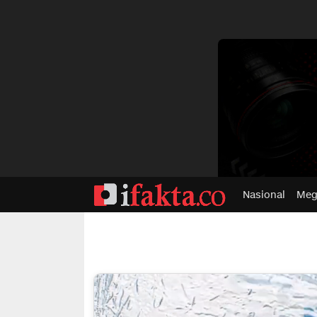
dvertisment
Nasional
Meg
ifakta.co
#pastibenar