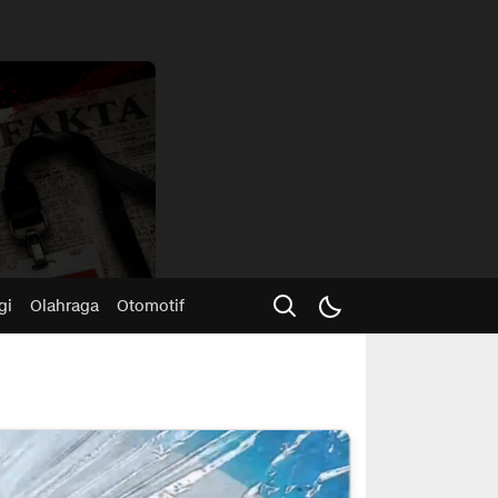
Advertisme
gi
Olahraga
Otomotif