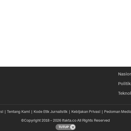
Nasio
Politik
Tekno
si
Tentang Kami
Kode Etik Jurnalistik
Kebijakan Privasi
Pedoman Media
©Copyright 2018 – 2026 ifakta.co All Rights Reserved
TUTUP