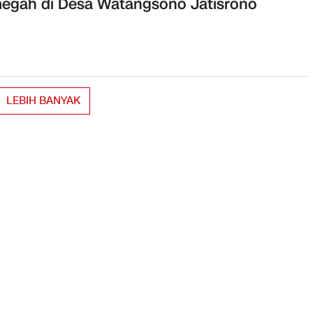
egah di Desa Watangsono Jatisrono
LEBIH BANYAK