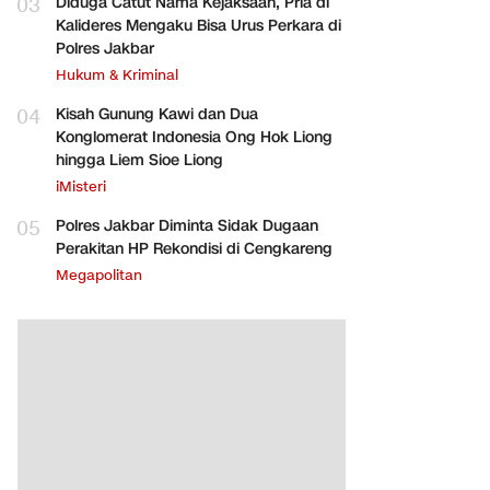
03
Diduga Catut Nama Kejaksaan, Pria di
Kalideres Mengaku Bisa Urus Perkara di
Polres Jakbar
Hukum & Kriminal
04
Kisah Gunung Kawi dan Dua
Konglomerat Indonesia Ong Hok Liong
hingga Liem Sioe Liong
iMisteri
05
Polres Jakbar Diminta Sidak Dugaan
Perakitan HP Rekondisi di Cengkareng
Megapolitan