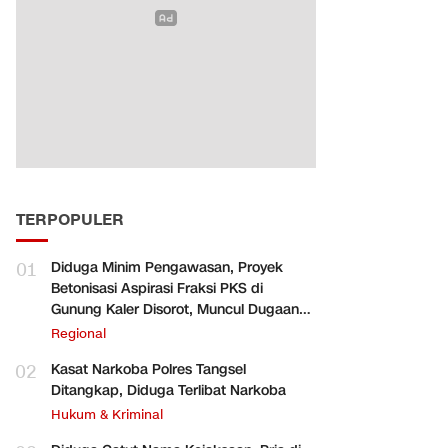
TERPOPULER
01
Diduga Minim Pengawasan, Proyek
Betonisasi Aspirasi Fraksi PKS di
Gunung Kaler Disorot, Muncul Dugaan
Pengurangan Volume
Regional
02
Kasat Narkoba Polres Tangsel
Ditangkap, Diduga Terlibat Narkoba
Hukum & Kriminal