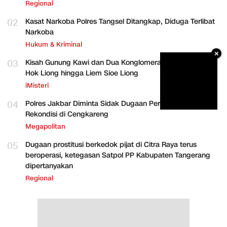
Regional
02
Kasat Narkoba Polres Tangsel Ditangkap, Diduga Terlibat
Narkoba
Hukum & Kriminal
×
03
Kisah Gunung Kawi dan Dua Konglomerat Indonesia Ong
Hok Liong hingga Liem Sioe Liong
iMisteri
04
Polres Jakbar Diminta Sidak Dugaan Perakitan HP
Rekondisi di Cengkareng
Megapolitan
05
Dugaan prostitusi berkedok pijat di Citra Raya terus
beroperasi, ketegasan Satpol PP Kabupaten Tangerang
dipertanyakan
Regional