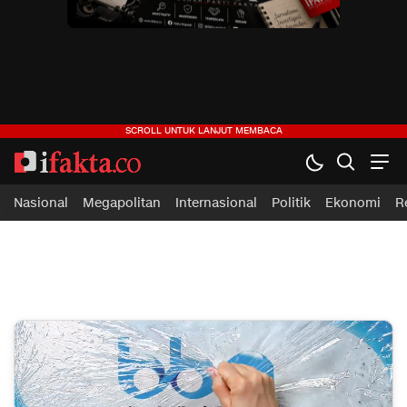
ifakta.co
#pastibenar
Nasional
Megapolitan
Internasional
Politik
Ekonomi
R