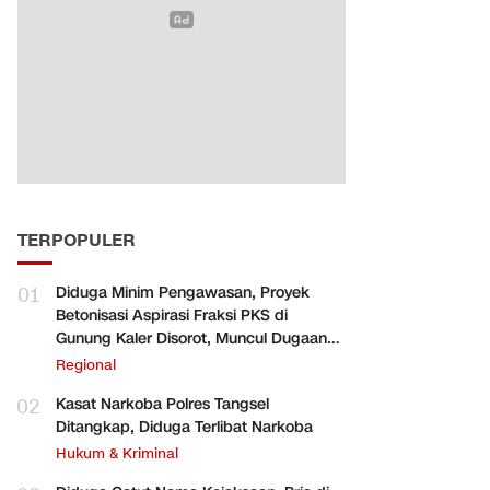
TERPOPULER
01
Diduga Minim Pengawasan, Proyek
Betonisasi Aspirasi Fraksi PKS di
Gunung Kaler Disorot, Muncul Dugaan
Pengurangan Volume
Regional
02
Kasat Narkoba Polres Tangsel
Ditangkap, Diduga Terlibat Narkoba
Hukum & Kriminal