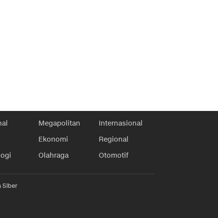
nal
Megapolitan
Internasional
Ekonomi
Regional
logi
Olahraga
Otomotif
 Siber