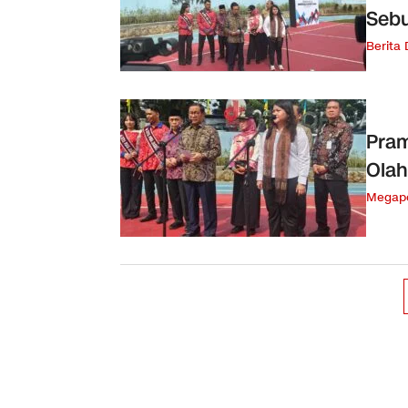
Seb
Berita
Pram
Olah
Megapo