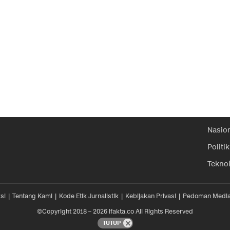
Nasio
Politik
Tekno
si
Tentang Kami
Kode Etik Jurnalistik
Kebijakan Privasi
Pedoman Media
©Copyright 2018 – 2026 ifakta.co All Rights Reserved
TUTUP