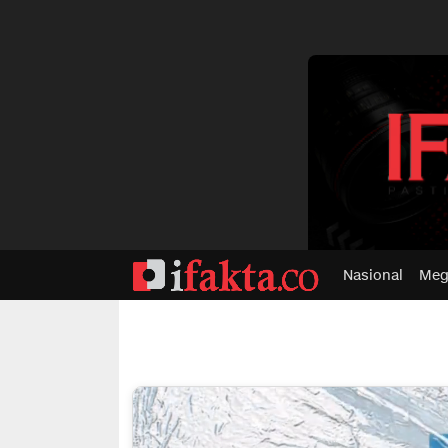
dvertisment
Nasional
Meg
ifakta.co
#pastibenar