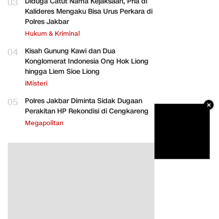
03
Diduga Catut Nama Kejaksaan, Pria di
Kalideres Mengaku Bisa Urus Perkara di
Polres Jakbar
Hukum & Kriminal
04
Kisah Gunung Kawi dan Dua
Konglomerat Indonesia Ong Hok Liong
hingga Liem Sioe Liong
iMisteri
05
Polres Jakbar Diminta Sidak Dugaan
×
Perakitan HP Rekondisi di Cengkareng
Megapolitan