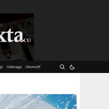
Advertisme
gi
Olahraga
Otomotif