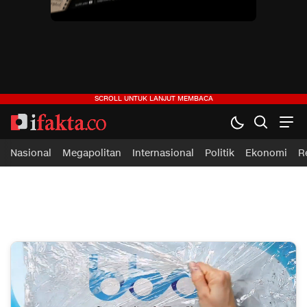
ifakta.co
#pastibenar
Nasional
Megapolitan
Internasional
Politik
Ekonomi
R