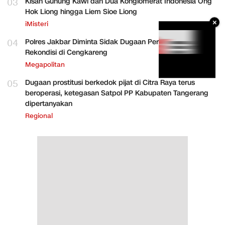
03
Kisah Gunung Kawi dan Dua Konglomerat Indonesia Ong
Hok Liong hingga Liem Sioe Liong
×
iMisteri
04
Polres Jakbar Diminta Sidak Dugaan Perakitan HP
Rekondisi di Cengkareng
Megapolitan
05
Dugaan prostitusi berkedok pijat di Citra Raya terus
beroperasi, ketegasan Satpol PP Kabupaten Tangerang
dipertanyakan
Regional