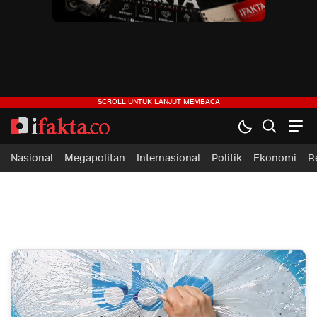
ifakta.co
#pastibenar
Nasional
Megapolitan
Internasional
Politik
Ekonomi
R