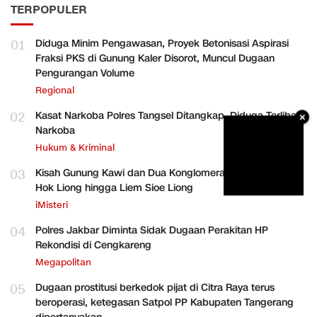
TERPOPULER
01
Diduga Minim Pengawasan, Proyek Betonisasi Aspirasi
Fraksi PKS di Gunung Kaler Disorot, Muncul Dugaan
Pengurangan Volume
Regional
02
Kasat Narkoba Polres Tangsel Ditangkap, Diduga Terlibat
×
Narkoba
Hukum & Kriminal
03
Kisah Gunung Kawi dan Dua Konglomerat Indonesia Ong
Hok Liong hingga Liem Sioe Liong
iMisteri
04
Polres Jakbar Diminta Sidak Dugaan Perakitan HP
Rekondisi di Cengkareng
Megapolitan
05
Dugaan prostitusi berkedok pijat di Citra Raya terus
beroperasi, ketegasan Satpol PP Kabupaten Tangerang