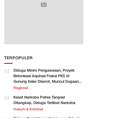
TERPOPULER
01
Diduga Minim Pengawasan, Proyek
Betonisasi Aspirasi Fraksi PKS di
Gunung Kaler Disorot, Muncul Dugaan
Pengurangan Volume
Regional
02
Kasat Narkoba Polres Tangsel
Ditangkap, Diduga Terlibat Narkoba
Hukum & Kriminal