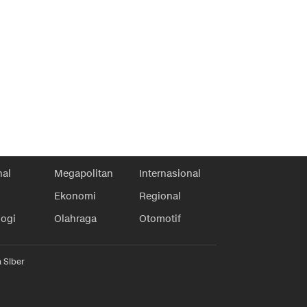
nal
Megapolitan
Internasional
Ekonomi
Regional
logi
Olahraga
Otomotif
 Siber