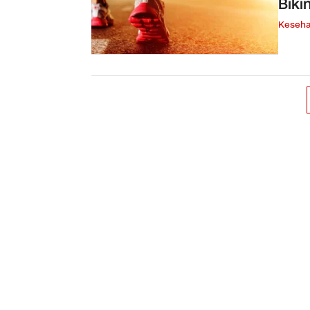
Biki
Keseha