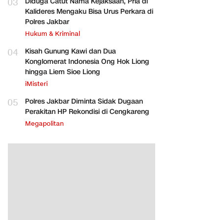
03
Diduga Catut Nama Kejaksaan, Pria di
Kalideres Mengaku Bisa Urus Perkara di
Polres Jakbar
Hukum & Kriminal
04
Kisah Gunung Kawi dan Dua
Konglomerat Indonesia Ong Hok Liong
hingga Liem Sioe Liong
iMisteri
05
Polres Jakbar Diminta Sidak Dugaan
Perakitan HP Rekondisi di Cengkareng
Megapolitan