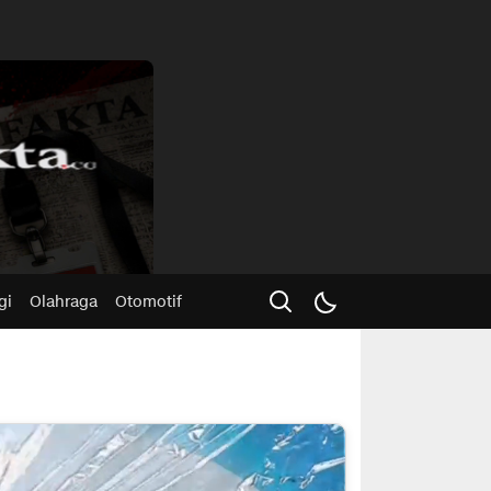
Advertisme
gi
Olahraga
Otomotif