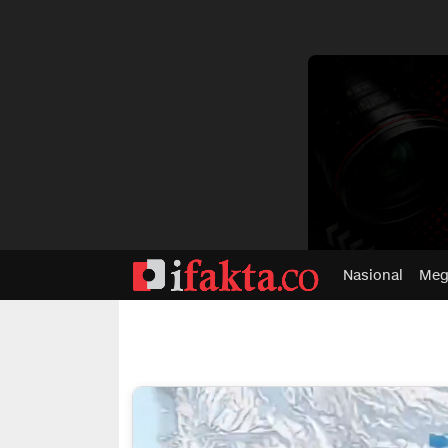
dvertisment
Nasional
Meg
ifakta.co
#pastibenar