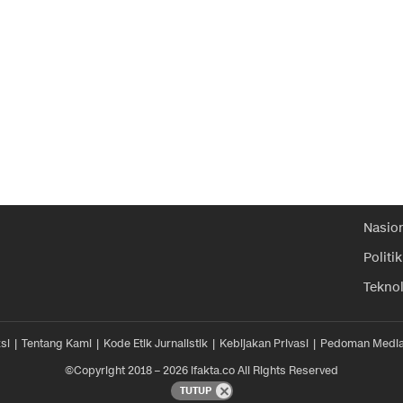
Nasio
Politik
Tekno
si
Tentang Kami
Kode Etik Jurnalistik
Kebijakan Privasi
Pedoman Media
©Copyright 2018 – 2026 ifakta.co All Rights Reserved
TUTUP