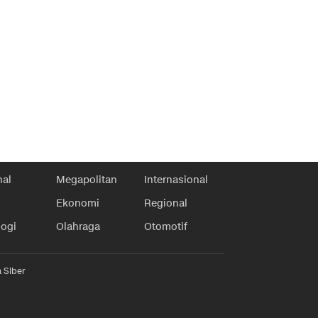
nal
Megapolitan
Internasional
Ekonomi
Regional
logi
Olahraga
Otomotif
 Siber