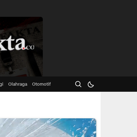
Advertisme
gi
Olahraga
Otomotif