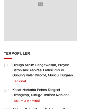
TERPOPULER
01
Diduga Minim Pengawasan, Proyek
Betonisasi Aspirasi Fraksi PKS di
Gunung Kaler Disorot, Muncul Dugaan
Pengurangan Volume
Regional
02
Kasat Narkoba Polres Tangsel
Ditangkap, Diduga Terlibat Narkoba
Hukum & Kriminal