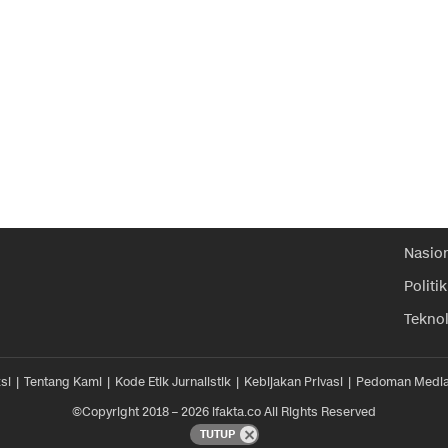
Nasio
Politik
Tekno
si
Tentang Kami
Kode Etik Jurnalistik
Kebijakan Privasi
Pedoman Media
©Copyright 2018 – 2026 ifakta.co All Rights Reserved
TUTUP