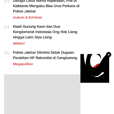
03
Diduga Catut Nama Kejaksaan, Pria di
Kalideres Mengaku Bisa Urus Perkara di
Polres Jakbar
Hukum & Kriminal
04
Kisah Gunung Kawi dan Dua
Konglomerat Indonesia Ong Hok Liong
hingga Liem Sioe Liong
iMisteri
05
Polres Jakbar Diminta Sidak Dugaan
×
Perakitan HP Rekondisi di Cengkareng
Megapolitan