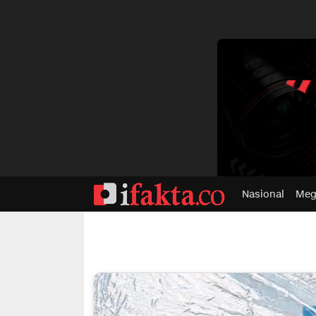
dvertisment
Nasional
Meg
ifakta.co
#pastibenar