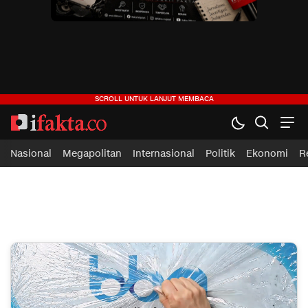
ifakta.co
#pastibenar
Nasional
Megapolitan
Internasional
Politik
Ekonomi
R