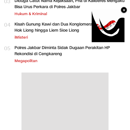
03
Diduga Catut Nama Kejaksaan, Pria di Kalideres Mengaku
Bisa Urus Perkara di Polres Jakbar
×
Hukum & Kriminal
04
Kisah Gunung Kawi dan Dua Konglomerat Indonesia Ong
Hok Liong hingga Liem Sioe Liong
iMisteri
05
Polres Jakbar Diminta Sidak Dugaan Perakitan HP
Rekondisi di Cengkareng
Megapolitan