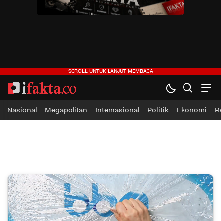
ifakta.co
#pastibenar
Nasional
Megapolitan
Internasional
Politik
Ekonomi
R