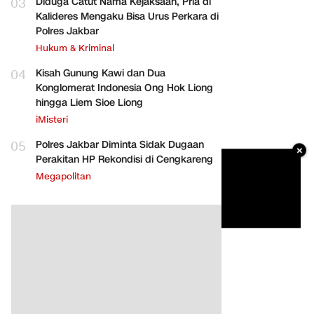
03
Diduga Catut Nama Kejaksaan, Pria di
Kalideres Mengaku Bisa Urus Perkara di
Polres Jakbar
Hukum & Kriminal
04
Kisah Gunung Kawi dan Dua
Konglomerat Indonesia Ong Hok Liong
hingga Liem Sioe Liong
iMisteri
05
Polres Jakbar Diminta Sidak Dugaan
×
Perakitan HP Rekondisi di Cengkareng
Megapolitan