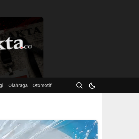
Advertisme
gi
Olahraga
Otomotif