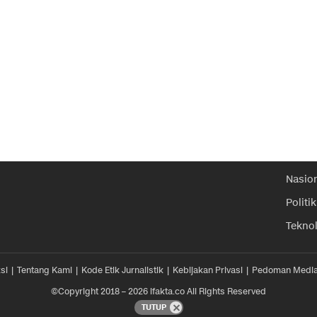
Nasio
Politik
Tekno
si
Tentang Kami
Kode Etik Jurnalistik
Kebijakan Privasi
Pedoman Media
©Copyright 2018 – 2026 ifakta.co All Rights Reserved
TUTUP