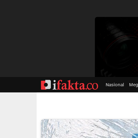
dvertisment
Nasional
Meg
ifakta.co
#pastibenar