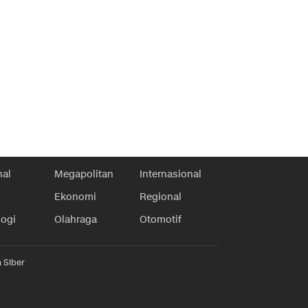
nal
Megapolitan
Internasional
Ekonomi
Regional
logi
Olahraga
Otomotif
 Siber