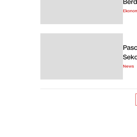
Berd
Ekono
Pasc
Seko
News