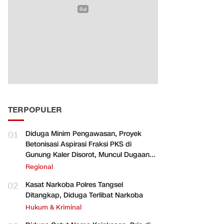
TERPOPULER
01
Diduga Minim Pengawasan, Proyek
Betonisasi Aspirasi Fraksi PKS di
Gunung Kaler Disorot, Muncul Dugaan
Pengurangan Volume
Regional
02
Kasat Narkoba Polres Tangsel
Ditangkap, Diduga Terlibat Narkoba
Hukum & Kriminal