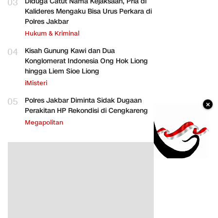
03
Diduga Catut Nama Kejaksaan, Pria di
Kalideres Mengaku Bisa Urus Perkara di
Polres Jakbar
Hukum & Kriminal
04
Kisah Gunung Kawi dan Dua
Konglomerat Indonesia Ong Hok Liong
hingga Liem Sioe Liong
iMisteri
05
Polres Jakbar Diminta Sidak Dugaan
×
Perakitan HP Rekondisi di Cengkareng
Megapolitan