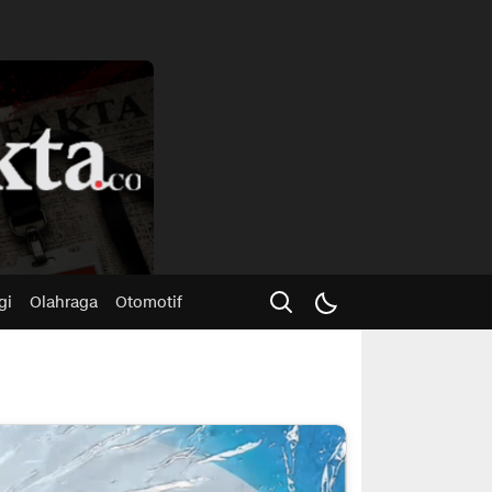
Advertisme
gi
Olahraga
Otomotif