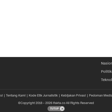
Nasio
Politik
Tekno
si
Tentang Kami
Kode Etik Jurnalistik
Kebijakan Privasi
Pedoman Media
©Copyright 2018 – 2026 ifakta.co All Rights Reserved
TUTUP