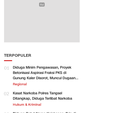
TERPOPULER
01
Diduga Minim Pengawasan, Proyek
Betonisasi Aspirasi Fraksi PKS di
Gunung Kaler Disorot, Muncul Dugaan
Pengurangan Volume
Regional
02
Kasat Narkoba Polres Tangsel
Ditangkap, Diduga Terlibat Narkoba
Hukum & Kriminal