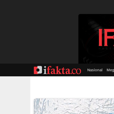
dvertisment
Nasional
Meg
ifakta.co
#pastibenar