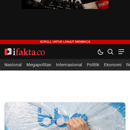
ifakta.co
#pastibenar
Nasional
Megapolitan
Internasional
Politik
Ekonomi
R