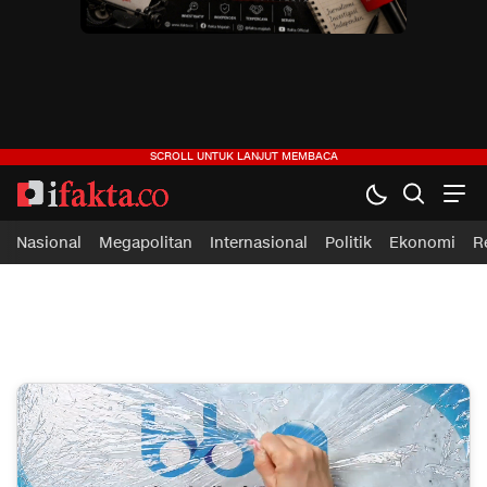
ifakta.co
#pastibenar
Nasional
Megapolitan
Internasional
Politik
Ekonomi
R