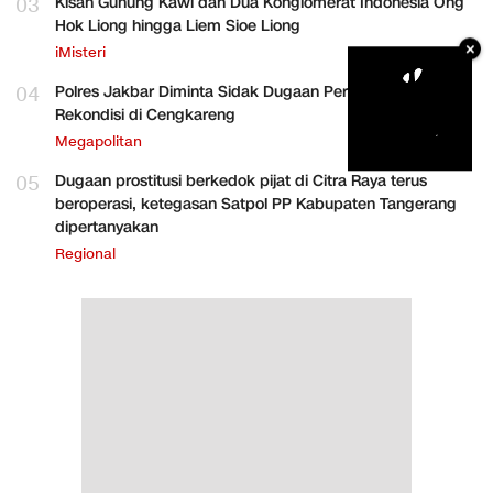
03
Kisah Gunung Kawi dan Dua Konglomerat Indonesia Ong
Hok Liong hingga Liem Sioe Liong
×
iMisteri
04
Polres Jakbar Diminta Sidak Dugaan Perakitan HP
Rekondisi di Cengkareng
Megapolitan
05
Dugaan prostitusi berkedok pijat di Citra Raya terus
beroperasi, ketegasan Satpol PP Kabupaten Tangerang
dipertanyakan
Regional