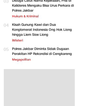
03
Diduga Catut Nama Kejaksaan, Pria di
Kalideres Mengaku Bisa Urus Perkara di
Polres Jakbar
Hukum & Kriminal
04
Kisah Gunung Kawi dan Dua
Konglomerat Indonesia Ong Hok Liong
hingga Liem Sioe Liong
iMisteri
05
Polres Jakbar Diminta Sidak Dugaan
Perakitan HP Rekondisi di Cengkareng
Megapolitan