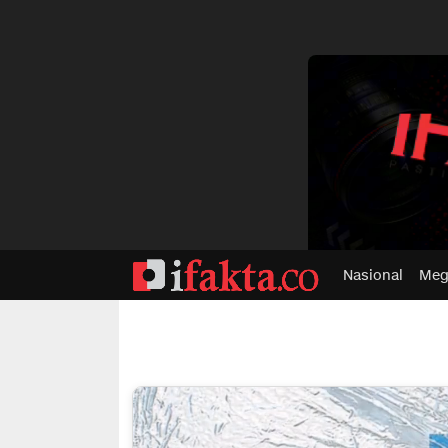
dvertisment
Nasional
Meg
ifakta.co
#pastibenar