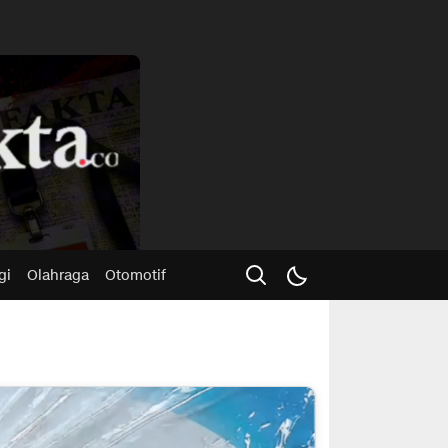
Advertisme
gi
Olahraga
Otomotif