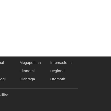
nal
Megapolitan
Internasional
Ekonomi
Regional
logi
Olahraga
Otomotif
 Siber