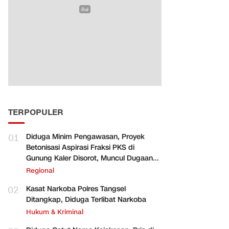
TERPOPULER
01
Diduga Minim Pengawasan, Proyek
Betonisasi Aspirasi Fraksi PKS di
Gunung Kaler Disorot, Muncul Dugaan
Pengurangan Volume
Regional
02
Kasat Narkoba Polres Tangsel
Ditangkap, Diduga Terlibat Narkoba
Hukum & Kriminal