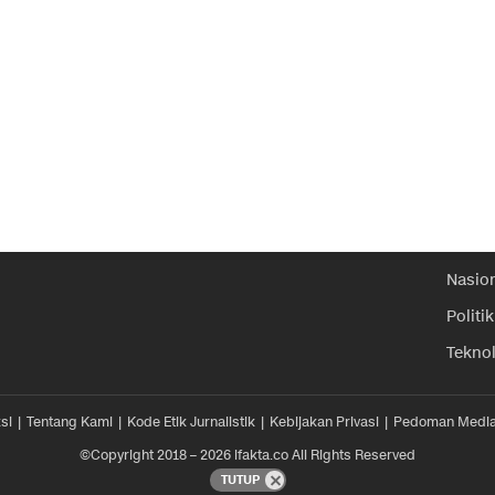
Nasio
Politik
Tekno
si
Tentang Kami
Kode Etik Jurnalistik
Kebijakan Privasi
Pedoman Media
©Copyright 2018 – 2026 ifakta.co All Rights Reserved
TUTUP