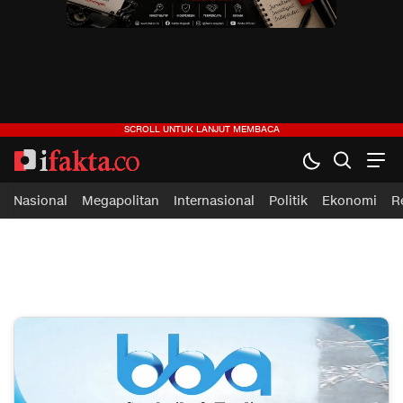
ifakta.co
#pastibenar
Nasional
Megapolitan
Internasional
Politik
Ekonomi
R