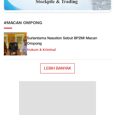
#MACAN OMPONG
Suriantama Nasution Sebut BP2MI Macan
Ompong
Hukum & Kriminal
LEBIH BANYAK