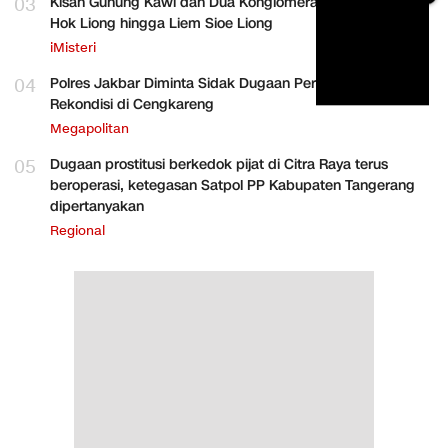
03
Kisah Gunung Kawi dan Dua Konglomerat Indonesia Ong
Hok Liong hingga Liem Sioe Liong
iMisteri
04
Polres Jakbar Diminta Sidak Dugaan Perakitan HP
Rekondisi di Cengkareng
Megapolitan
05
Dugaan prostitusi berkedok pijat di Citra Raya terus
beroperasi, ketegasan Satpol PP Kabupaten Tangerang
dipertanyakan
Regional