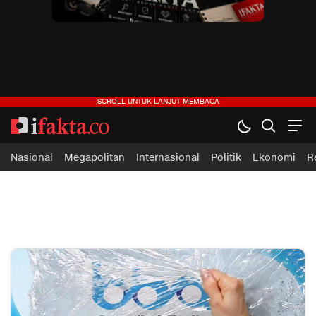
ifakta.co
#pastibenar
Nasional
Megapolitan
Internasional
Politik
Ekonomi
R