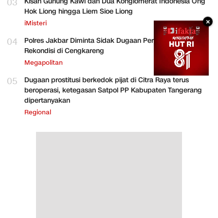
03
Kisah Gunung Kawi dan Dua Konglomerat Indonesia Ong
Hok Liong hingga Liem Sioe Liong
×
iMisteri
04
Polres Jakbar Diminta Sidak Dugaan Perakitan HP
Rekondisi di Cengkareng
Megapolitan
05
Dugaan prostitusi berkedok pijat di Citra Raya terus
beroperasi, ketegasan Satpol PP Kabupaten Tangerang
dipertanyakan
Regional