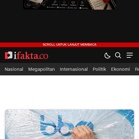
ifakta.co
#pastibenar
Nasional
Megapolitan
Internasional
Politik
Ekonomi
R