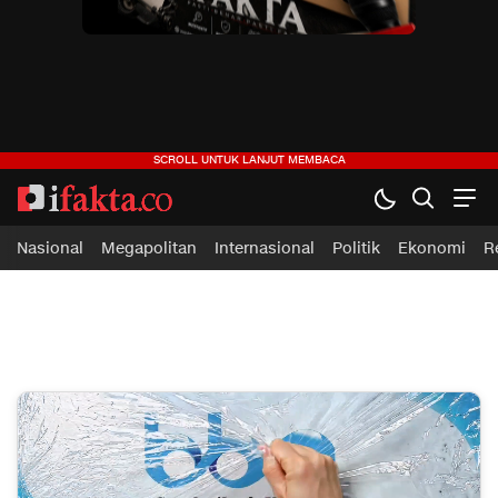
ifakta.co
#pastibenar
Nasional
Megapolitan
Internasional
Politik
Ekonomi
R