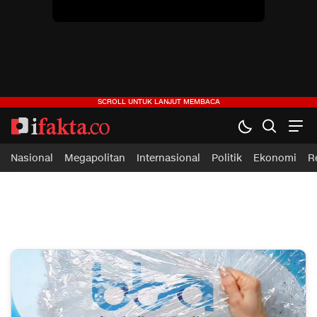
ifakta.co
#pastibenar
Nasional
Megapolitan
Internasional
Politik
Ekonomi
R