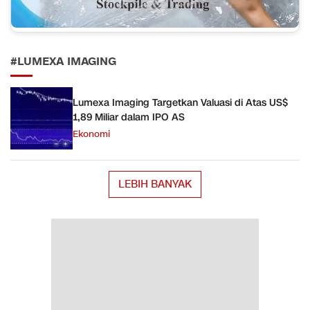
#LUMEXA IMAGING
Lumexa Imaging Targetkan Valuasi di Atas US$
1,89 Miliar dalam IPO AS
Ekonomi
LEBIH BANYAK