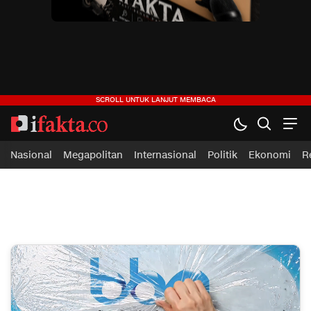
ifakta.co
#pastibenar
Nasional
Megapolitan
Internasional
Politik
Ekonomi
R