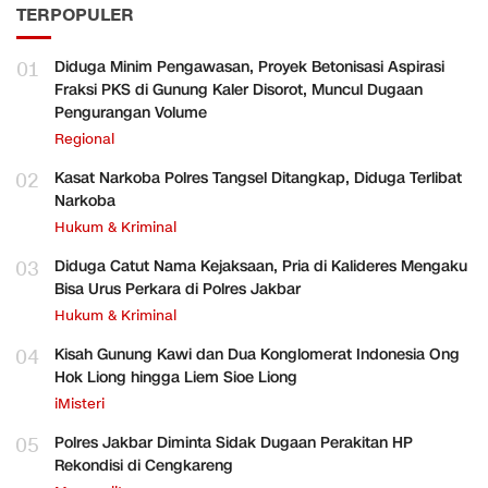
TERPOPULER
01
Diduga Minim Pengawasan, Proyek Betonisasi Aspirasi
Fraksi PKS di Gunung Kaler Disorot, Muncul Dugaan
Pengurangan Volume
Regional
02
Kasat Narkoba Polres Tangsel Ditangkap, Diduga Terlibat
Narkoba
Hukum & Kriminal
03
Diduga Catut Nama Kejaksaan, Pria di Kalideres Mengaku
Bisa Urus Perkara di Polres Jakbar
Hukum & Kriminal
04
Kisah Gunung Kawi dan Dua Konglomerat Indonesia Ong
Hok Liong hingga Liem Sioe Liong
iMisteri
05
Polres Jakbar Diminta Sidak Dugaan Perakitan HP
Rekondisi di Cengkareng