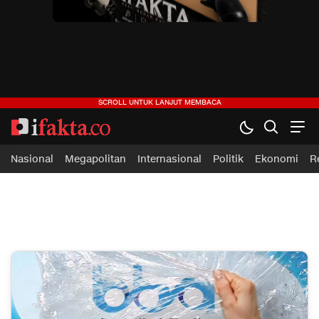
ifakta.co
#pastibenar
Nasional
Megapolitan
Internasional
Politik
Ekonomi
R