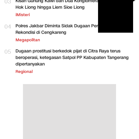
03
Kisah Gunung Kawi dan Dua Konglomerat Indonesia Ong
Hok Liong hingga Liem Sioe Liong
iMisteri
04
Polres Jakbar Diminta Sidak Dugaan Perakitan HP
Rekondisi di Cengkareng
Megapolitan
05
Dugaan prostitusi berkedok pijat di Citra Raya terus
beroperasi, ketegasan Satpol PP Kabupaten Tangerang
dipertanyakan
Regional