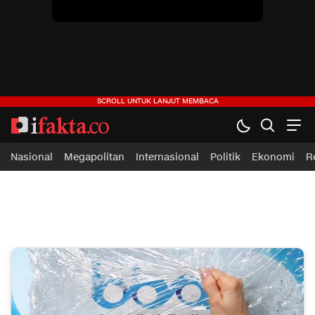
ifakta.co
#pastibenar
Nasional
Megapolitan
Internasional
Politik
Ekonomi
R