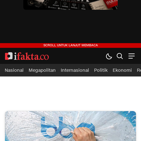
ifakta.co
#pastibenar
Nasional
Megapolitan
Internasional
Politik
Ekonomi
R