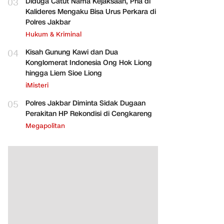
03
Diduga Catut Nama Kejaksaan, Pria di
Kalideres Mengaku Bisa Urus Perkara di
Polres Jakbar
Hukum & Kriminal
04
Kisah Gunung Kawi dan Dua
Konglomerat Indonesia Ong Hok Liong
hingga Liem Sioe Liong
iMisteri
05
Polres Jakbar Diminta Sidak Dugaan
Perakitan HP Rekondisi di Cengkareng
Megapolitan