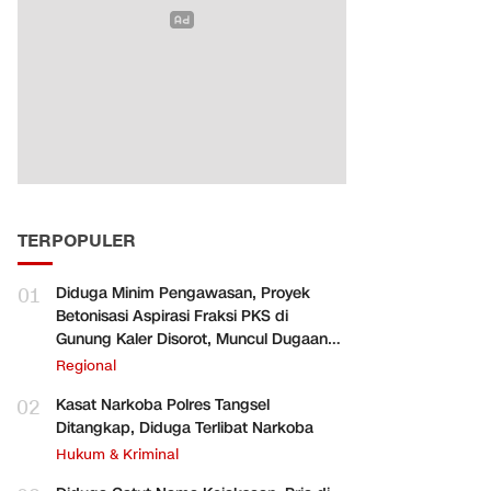
TERPOPULER
01
Diduga Minim Pengawasan, Proyek
Betonisasi Aspirasi Fraksi PKS di
Gunung Kaler Disorot, Muncul Dugaan
Pengurangan Volume
Regional
02
Kasat Narkoba Polres Tangsel
Ditangkap, Diduga Terlibat Narkoba
Hukum & Kriminal