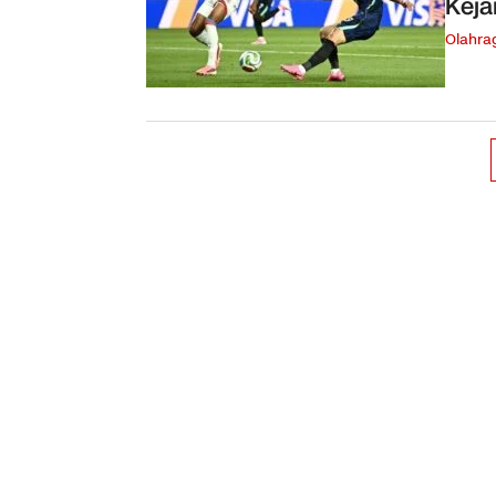
Keja
Olahra