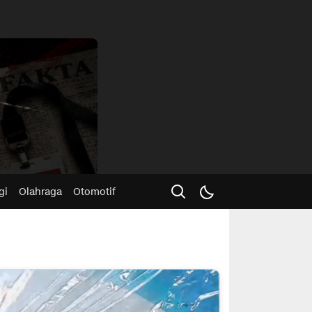
Advertisme
gi
Olahraga
Otomotif