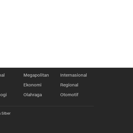
nal
Megapolitan
Internasional
Ekonomi
Regional
logi
Olahraga
Otomotif
 Siber