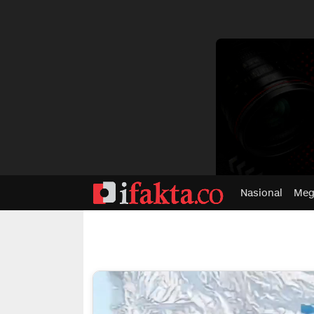
dvertisment
Nasional
Meg
ifakta.co
#pastibenar