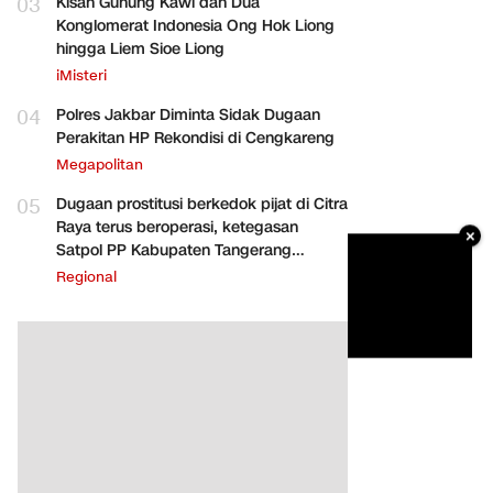
03
Kisah Gunung Kawi dan Dua
Konglomerat Indonesia Ong Hok Liong
hingga Liem Sioe Liong
iMisteri
04
Polres Jakbar Diminta Sidak Dugaan
Perakitan HP Rekondisi di Cengkareng
Megapolitan
05
Dugaan prostitusi berkedok pijat di Citra
Raya terus beroperasi, ketegasan
×
Satpol PP Kabupaten Tangerang
dipertanyakan
Regional