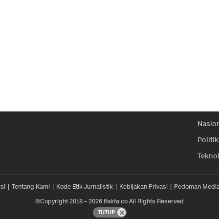
Nasio
Politik
Tekno
si
Tentang Kami
Kode Etik Jurnalistik
Kebijakan Privasi
Pedoman Media
©Copyright 2018 – 2026 ifakta.co All Rights Reserved
TUTUP