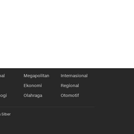
nal
Megapolitan
Internasional
Ekonomi
Regional
logi
Olahraga
Otomotif
 Siber