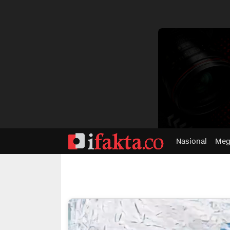
dvertisment
Nasional
Meg
ifakta.co
#pastibenar