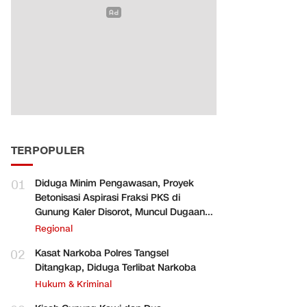
TERPOPULER
01
Diduga Minim Pengawasan, Proyek
Betonisasi Aspirasi Fraksi PKS di
Gunung Kaler Disorot, Muncul Dugaan
Pengurangan Volume
Regional
02
Kasat Narkoba Polres Tangsel
Ditangkap, Diduga Terlibat Narkoba
Hukum & Kriminal