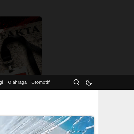
Advertisme
gi
Olahraga
Otomotif