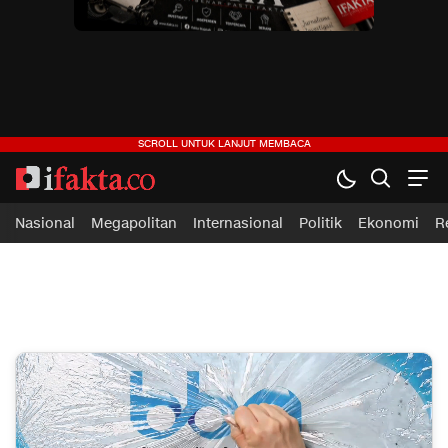
ifakta.co
#pastibenar
Nasional
Megapolitan
Internasional
Politik
Ekonomi
R