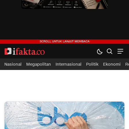
ifakta.co
#pastibenar
Nasional
Megapolitan
Internasional
Politik
Ekonomi
R