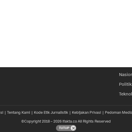
Nasio
Politik
Tekno
si
Tentang Kami
Kode Etik Jurnalistik
Kebijakan Privasi
Pedoman Media
©Copyright 2018 – 2026 ifakta.co All Rights Reserved
TUTUP