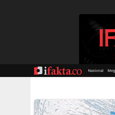
dvertisment
Nasional
Meg
ifakta.co
#pastibenar