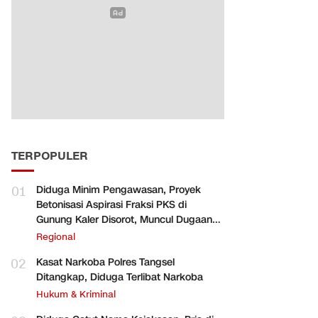
TERPOPULER
01
Diduga Minim Pengawasan, Proyek
Betonisasi Aspirasi Fraksi PKS di
Gunung Kaler Disorot, Muncul Dugaan
Pengurangan Volume
Regional
02
Kasat Narkoba Polres Tangsel
Ditangkap, Diduga Terlibat Narkoba
Hukum & Kriminal