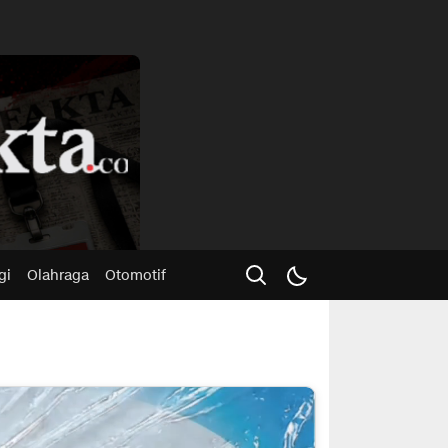
Advertisme
gi
Olahraga
Otomotif