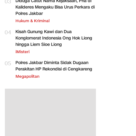
03
Diduga Catut Nama Kejaksaan, Pria di
Kalideres Mengaku Bisa Urus Perkara di
Polres Jakbar
Hukum & Kriminal
04
Kisah Gunung Kawi dan Dua
Konglomerat Indonesia Ong Hok Liong
hingga Liem Sioe Liong
iMisteri
05
Polres Jakbar Diminta Sidak Dugaan
Perakitan HP Rekondisi di Cengkareng
Megapolitan