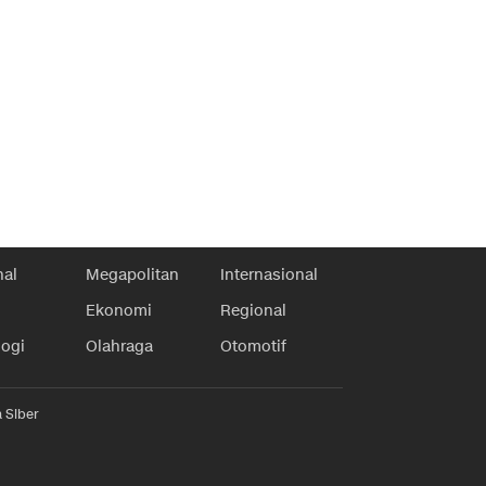
nal
Megapolitan
Internasional
Ekonomi
Regional
logi
Olahraga
Otomotif
 Siber