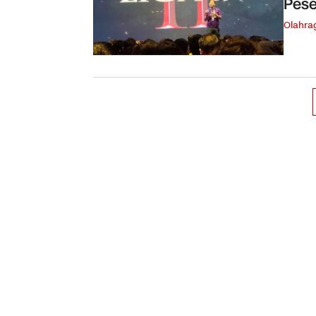
Pese
Olahra