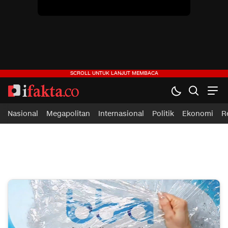
ifakta.co
#pastibenar
Nasional
Megapolitan
Internasional
Politik
Ekonomi
R