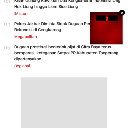
03
Kisah Gunung Kawi dan Dua Konglomerat Indonesia Ong
Hok Liong hingga Liem Sioe Liong
×
iMisteri
04
Polres Jakbar Diminta Sidak Dugaan Perakitan HP
Rekondisi di Cengkareng
Megapolitan
05
Dugaan prostitusi berkedok pijat di Citra Raya terus
beroperasi, ketegasan Satpol PP Kabupaten Tangerang
dipertanyakan
Regional