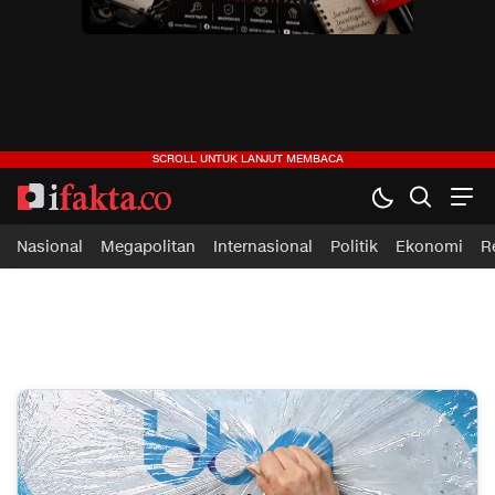
ifakta.co
#pastibenar
Nasional
Megapolitan
Internasional
Politik
Ekonomi
R