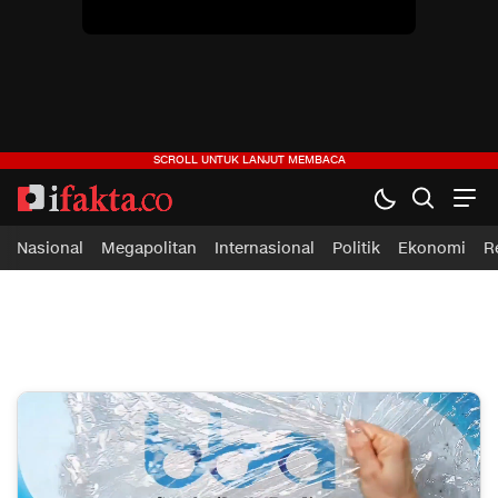
ifakta.co
#pastibenar
Nasional
Megapolitan
Internasional
Politik
Ekonomi
R