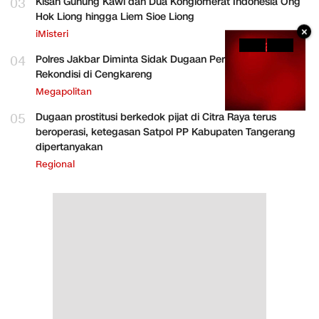
03
Kisah Gunung Kawi dan Dua Konglomerat Indonesia Ong
Hok Liong hingga Liem Sioe Liong
×
iMisteri
04
Polres Jakbar Diminta Sidak Dugaan Perakitan HP
Rekondisi di Cengkareng
Megapolitan
05
Dugaan prostitusi berkedok pijat di Citra Raya terus
beroperasi, ketegasan Satpol PP Kabupaten Tangerang
dipertanyakan
Regional