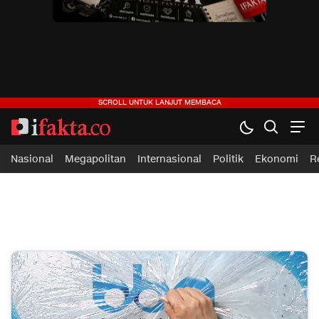
ifakta.co
#pastibenar
Nasional
Megapolitan
Internasional
Politik
Ekonomi
R