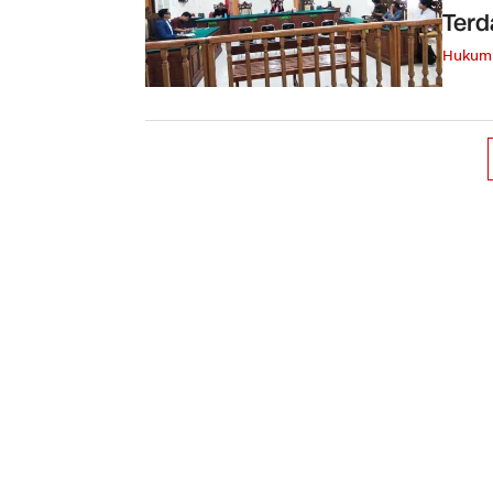
Terd
Hukum 