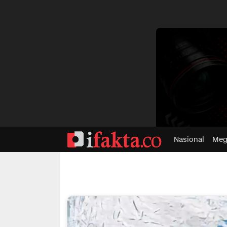
dvertisment
Nasional
Meg
ifakta.co
#pastibenar