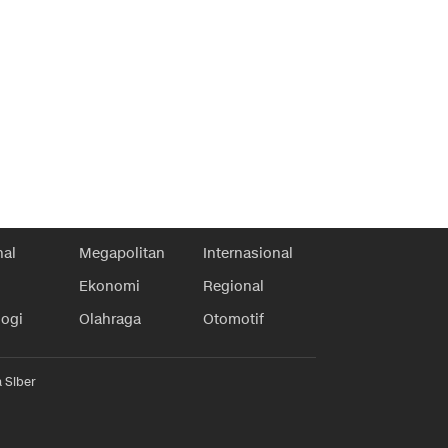
nal
Megapolitan
Internasional
Ekonomi
Regional
logi
Olahraga
Otomotif
 Siber