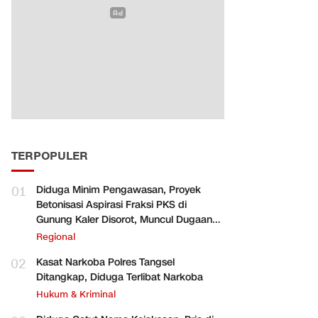
TERPOPULER
01
Diduga Minim Pengawasan, Proyek
Betonisasi Aspirasi Fraksi PKS di
Gunung Kaler Disorot, Muncul Dugaan
Pengurangan Volume
Regional
02
Kasat Narkoba Polres Tangsel
Ditangkap, Diduga Terlibat Narkoba
Hukum & Kriminal