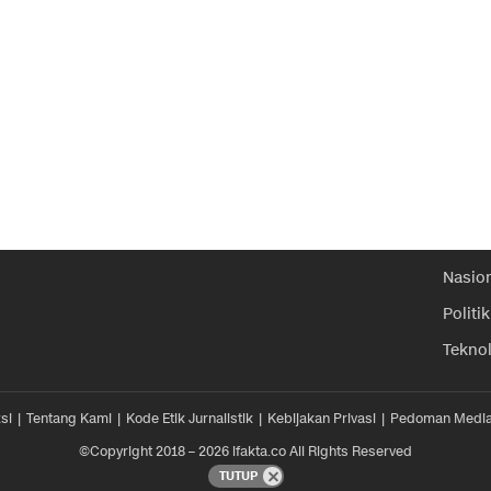
Nasio
Politik
Tekno
si
Tentang Kami
Kode Etik Jurnalistik
Kebijakan Privasi
Pedoman Media
©Copyright 2018 – 2026 ifakta.co All Rights Reserved
TUTUP