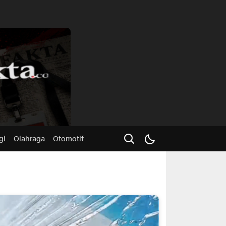
Advertisme
gi
Olahraga
Otomotif