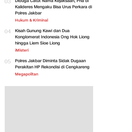
03
Diduga Catut Nama Kejaksaan, Pria di
Kalideres Mengaku Bisa Urus Perkara di
Polres Jakbar
Hukum & Kriminal
04
Kisah Gunung Kawi dan Dua
Konglomerat Indonesia Ong Hok Liong
hingga Liem Sioe Liong
iMisteri
05
Polres Jakbar Diminta Sidak Dugaan
Perakitan HP Rekondisi di Cengkareng
Megapolitan