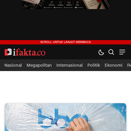
ifakta.co
#pastibenar
Nasional
Megapolitan
Internasional
Politik
Ekonomi
R