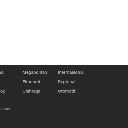
nal
Megapolitan
Internasional
Ekonomi
Regional
logi
Olahraga
Otomotif
 Siber