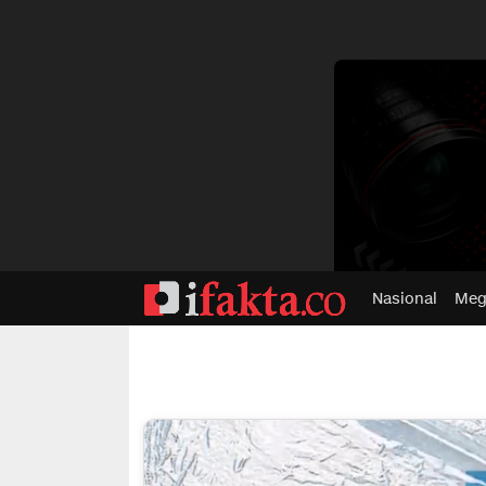
dvertisment
Nasional
Meg
ifakta.co
#pastibenar