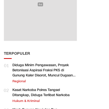
TERPOPULER
01
Diduga Minim Pengawasan, Proyek
Betonisasi Aspirasi Fraksi PKS di
Gunung Kaler Disorot, Muncul Dugaan
Pengurangan Volume
Regional
02
Kasat Narkoba Polres Tangsel
Ditangkap, Diduga Terlibat Narkoba
Hukum & Kriminal