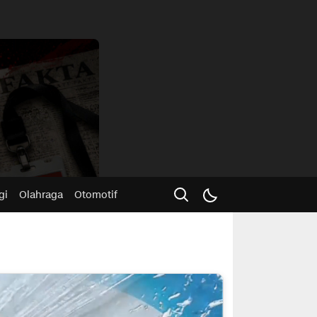
Advertisme
gi
Olahraga
Otomotif