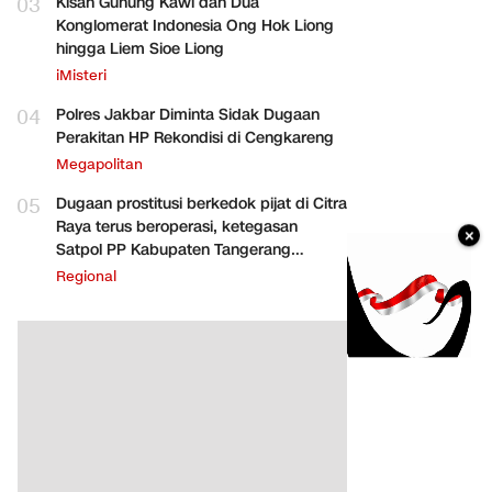
03
Kisah Gunung Kawi dan Dua
Konglomerat Indonesia Ong Hok Liong
hingga Liem Sioe Liong
iMisteri
04
Polres Jakbar Diminta Sidak Dugaan
Perakitan HP Rekondisi di Cengkareng
Megapolitan
05
Dugaan prostitusi berkedok pijat di Citra
Raya terus beroperasi, ketegasan
×
Satpol PP Kabupaten Tangerang
dipertanyakan
Regional