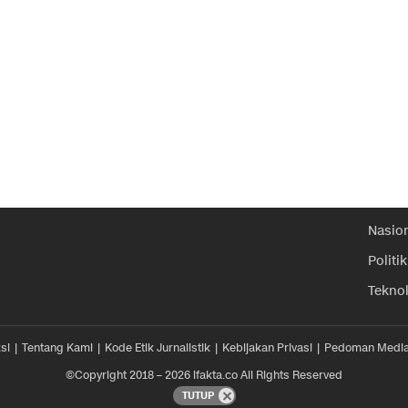
Nasio
Politik
Tekno
si
Tentang Kami
Kode Etik Jurnalistik
Kebijakan Privasi
Pedoman Media
©Copyright 2018 – 2026 ifakta.co All Rights Reserved
TUTUP