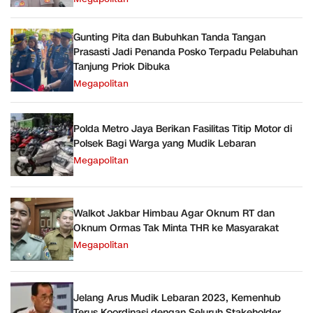
Gunting Pita dan Bubuhkan Tanda Tangan
Prasasti Jadi Penanda Posko Terpadu Pelabuhan
Tanjung Priok Dibuka
Megapolitan
Polda Metro Jaya Berikan Fasilitas Titip Motor di
Polsek Bagi Warga yang Mudik Lebaran
Megapolitan
Walkot Jakbar Himbau Agar Oknum RT dan
Oknum Ormas Tak Minta THR ke Masyarakat
Megapolitan
Jelang Arus Mudik Lebaran 2023, Kemenhub
Terus Koordinasi dengan Seluruh Stakeholder