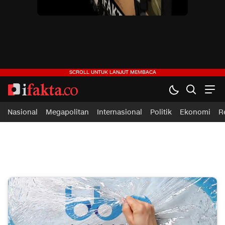
ifakta.co
#pastibenar
Nasional
Megapolitan
Internasional
Politik
Ekonomi
R